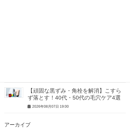
2026年08月07日 20:00
パンツ派の“ワンピ的存在”！40代は【オ
ールインワン】でラクに着映える＜5選
＞
2026年08月07日 20:00
「それ、ホントにユニクロ？」な高揚
感小物に注目！【女性誌スタッフのリ
アル買い３選】
2026年08月07日 19:30
【頑固な黒ずみ・角栓を解消】こすら
ず落とす！40代・50代の毛穴ケア4選
2026年08月07日 19:00
アーカイブ