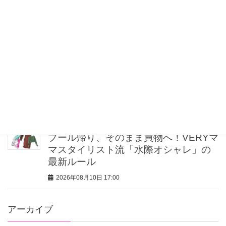
朝ドラ出演【小林虎之介さん】街では
「まだ一度も声をかけられたことがな
いです」
2026年08月10日 17:15
上下「同系色」で合わせると洒落る！
【夏のワイドパンツコーデ】正解着こ
なし4選
2026年08月10日 17:00
プール帰り、そのまま買物へ！VERYマ
マスタイリスト流「水際オシャレ」の
最新ルール
2026年08月10日 17:00
アーカイブ