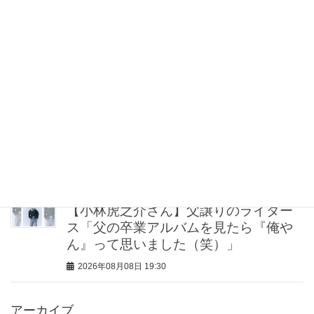
“盛りすぎない”がトレンド！【最旬マス
カラ4選】さりげないボリュームと絶妙
カラー
2026年08月08日 20:30
40代・50代が頼れるベスコス受賞ボデ
ィケア8選｜いまの肌悩みで選ぶ名品ま
とめ
2026年08月08日 20:00
【小林虎之介さん】父譲りのライダー
ス「父の卒業アルバムを見たら『俺や
ん』って思いました（笑）」
2026年08月08日 19:30
アーカイブ