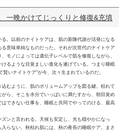
〟 一晩かけてじっくりと修復&充填
いる。以前のナイトケアは、肌の新陳代謝が活発になる
ある意味単純なものだった。それが次世代のナイトケア
り、モノによっては遺伝子レベルで肌を修復しながら、
かけるような目覚ましい進化を遂げている。つまり睡眠
て賢いナイトケア”が今、次々生まれているのだ。
き込むように、肌のボリュームアップを図る鍵。枯れて
ながら、そこを水分でいっぱいに満たすから、朝目覚め
ではできない仕事を、睡眠と共同でやってのける、最高
ーズンと言われる。天候も安定し、光も穏やかになっ
も入らない。秋枯れ肌には、秋の夜長の睡眠ケア。まさ