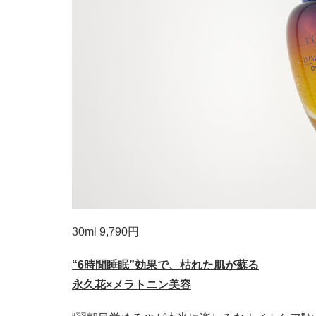
30ml 9,790円
“6時間睡眠”効果で、枯れた肌が蘇る
永久花×メラトニン美容