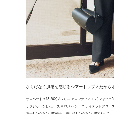
さりげなく肌感を感じるシアートップスだから
サロペット￥35,200(プルミエ アロンディスモン)シャツ￥2
ックジャパン)シューズ￥13,860(シー ユナイテッドアロ
左手リング￥12,100右手人差し指リング￥12,100(す