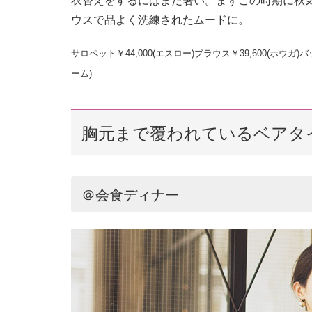
衣替えをするにはまだ暑い。まずこの時期に秋
ウスで品よく洗練されたムードに。
サロペット￥44,000(エスロー)ブラウス￥39,600(ホウガ)
ーム)
胸元まで覆われているベアタ
＠会食ディナー