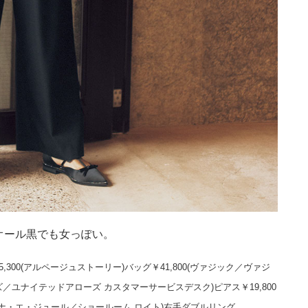
オール黒でも女っぽい。
5,300(アルページュストーリー)バッグ￥41,800(ヴァジック／ヴァジ
ーズ／ユナイテッドアローズ カスタマーサービスデスク)ピアス￥19,800
べてニナ・エ・ジュール／ショールーム ロイト)右手ダブルリング