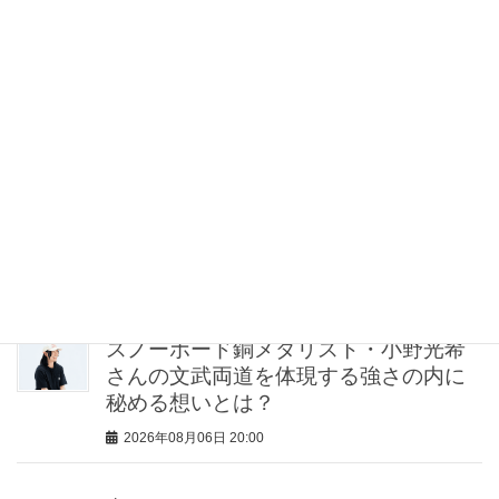
2026年08月06日 21:30
猛暑の子連れママは「サンダルよりス
ニーカー」が正解！VERYスタイリスト
の愛用品5選
2026年08月06日 21:00
【無印良品のMY名品】旅先で“ルーテ
ィン”を崩したくない派の「活躍アイテ
ム」5選
2026年08月06日 20:30
スノーボード銅メダリスト・小野光希
さんの文武両道を体現する強さの内に
秘める想いとは？
2026年08月06日 20:00