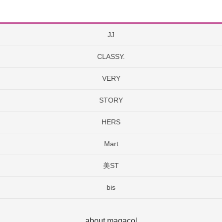
JJ
CLASSY.
VERY
STORY
HERS
Mart
美ST
bis
about magacol