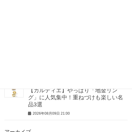
風を通すから涼しい【真夏の通勤カー
デ】7選！冷房対策もきちんと見えも確
保
2026年08月10日 6:30
COSでオシャレ読者が「即決イロチ買
い」！“夏の制服になりそう”な楽ちんキ
レイめパンツって？
2026年08月09日 21:30
【カルティエ】やっぱり「地金リン
グ」に人気集中！重ねづけも楽しい名
品3選
2026年08月09日 21:00