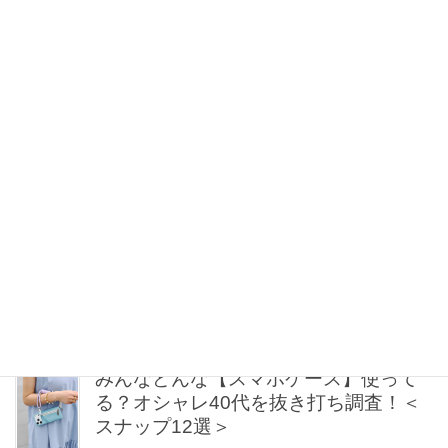
毎日コーデが引き締まる【差し色バッ
グ】名品2選。最旬カラーは「赤＆ブル
ー」！
2026年08月10日 18:30
お腹・腰回りを自然に隠す！「今どきA
ライン＆コクーン」体型カバーワンピ
〈3選〉
2026年08月10日 18:00
旅におすすめ【大人のリゾートワンピ
ース】6選！色＆柄で思い出も鮮やかに
2026年08月10日 18:00
みんなどんな【スマホケース】使って
る？オシャレ40代を抜き打ち調査！＜
スナップ12選＞