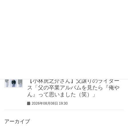
“盛りすぎない”がトレンド！【最旬マス
カラ4選】さりげないボリュームと絶妙
カラー
2026年08月08日 20:30
40代・50代が頼れるベスコス受賞ボデ
ィケア8選｜いまの肌悩みで選ぶ名品ま
とめ
2026年08月08日 20:00
【小林虎之介さん】父譲りのライダー
ス「父の卒業アルバムを見たら『俺や
ん』って思いました（笑）」
2026年08月08日 19:30
アーカイブ