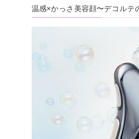
温感×かっさ美容顔〜デコルテ