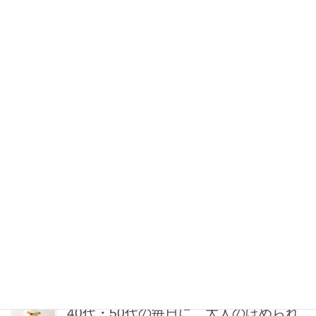
2026年08月09日 21:30
【カルティエ】やっぱり「地金リン
グ」に人気集中！重ねづけも楽しい名
品3選
2026年08月09日 21:00
【5万円以内】ジャパンジュエラーで見
つける、ハンサムデザインの毎日ジュ
エリー5選
2026年08月09日 20:30
【40歳を過ぎたら体重よりシルエッ
ト】ミン・グローバルエージェンシー
MINさんの「洗練ボディの秘密」
2026年08月09日 20:00
40代・50代の毎日に…大人のほめられ