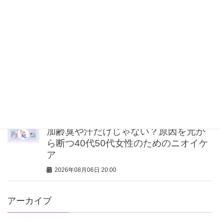
【無印良品のMY名品】旅先で“ルーテ
ィン”を崩したくない派の「活躍アイテ
ム」5選
2026年08月06日 20:30
スノーボード銅メダリスト・小野光希
さんの文武両道を体現する強さの内に
秘める想いとは？
2026年08月06日 20:00
加齢臭や汗だけじゃない？原因を元か
ら断つ40代50代女性のためのニオイケ
ア
2026年08月06日 20:00
アーカイブ