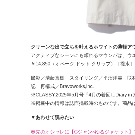
クリーンな出で立ちを叶えるホワイトの薄軽ア
アクティブなシーンにも頼れるマウンパは、ウ
￥14,850（オペーク ドット クリップ）［撥水］
撮影／清藤直樹 スタイリング／平沼洋美 取
記 再構成／Bravoworks,Inc.
※CLASSY.2025年5月号『4月の着回しDiary i
※掲載中の情報は誌面掲載時のものです。商品
▼あわせて読みたい
春先のオシャレに【Gジャン×ゆるジャケット】