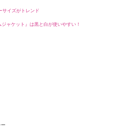
ーサイズがトレンド
ムジャケット』は黒と白が使いやすい！
CL
シー