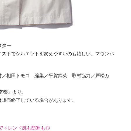
ウター
エストでシルエットを変えやすいのも嬉しい。マウンパ
材／棚田トモコ 編集／平賀鈴菜 取材協力／戸松万
n 京都』より。
は販売終了している場合があります。
でトレンド感も防寒も◎