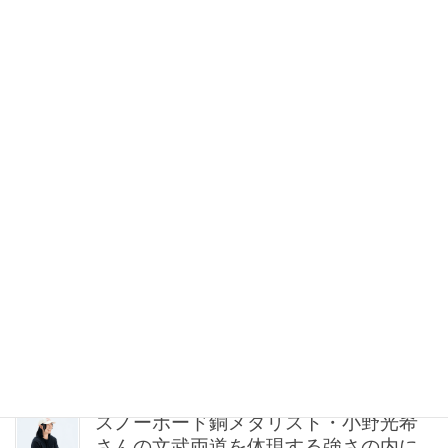
【梅澤美波】足元も抜け感が新常識！
夏のシンプル服を格上げする「主役級
ヌーディサンダル」15選
2026年08月06日 21:30
猛暑の子連れママは「サンダルよりス
ニーカー」が正解！VERYスタイリスト
の愛用品5選
2026年08月06日 21:00
【無印良品のMY名品】旅先で“ルーテ
ィン”を崩したくない派の「活躍アイテ
ム」5選
2026年08月06日 20:30
スノーボード銅メダリスト・小野光希
さんの文武両道を体現する強さの内に