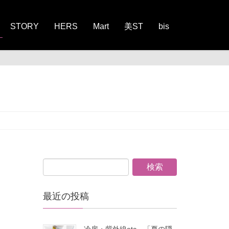
STORY
HERS
Mart
美ST
bis
最近の投稿
冷房・紫外線etc…「夏の隠