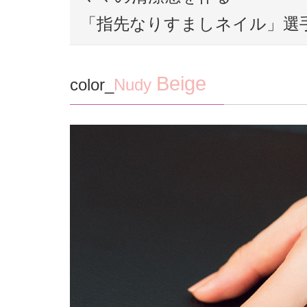
「指先なりすましネイル」選
Beige
color_
Nudy