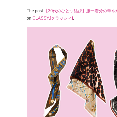
The post
【30代のひとつ結び】服一着分の華
on
CLASSY.[クラッシィ]
.