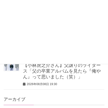
“盛りすぎない”がトレンド！【最旬マス
カラ4選】さりげないボリュームと絶妙
カラー
2026年08月08日 20:30
40代・50代が頼れるベスコス受賞ボデ
ィケア8選｜いまの肌悩みで選ぶ名品ま
とめ
2026年08月08日 20:00
【小林虎之介さん】父譲りのライダー
ス「父の卒業アルバムを見たら『俺や
ん』って思いました（笑）」
2026年08月08日 19:30
アーカイブ