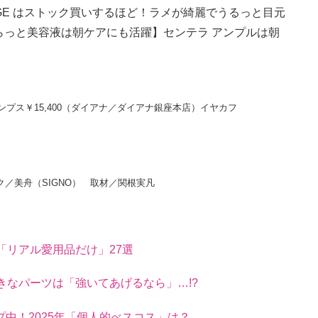
R BEIGE はストック買いするほど！ラメが綺麗でうるっと目元
らっと美容液は朝ケアにも活躍】センテラ アンプルは朝
）パンプス￥15,400（ダイアナ／ダイアナ銀座本店）イヤカフ
ク／美舟（SIGNO） 取材／関根実凡
「リアル愛用品だけ」27選
きなパーツは「強いてあげるなら」…!?
中！2025年「個人的べスコス」は？