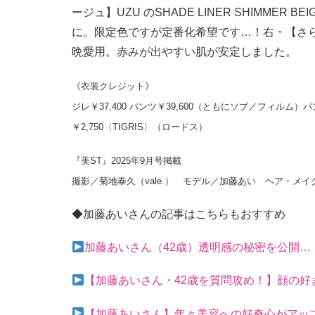
ージュ】UZU のSHADE LINER SHIMME
に。限定色ですが定番化希望です…！右・【さ
晩愛用。赤みが出やすい肌が安定しました。
《衣装クレジット》
ジレ￥37,400 パンツ￥39,600（ともにソブ／フィルム
￥2,750〈TIGRIS〉（ロードス）
『美ST』2025年9月号掲載
撮影／菊地泰久（vale.） モデル／加藤あい ヘア・メイ
◆加藤あいさんの記事はこちらもおすすめ
加藤あいさん（42歳）透明感の秘密を公開…
【加藤あいさん・42歳を質問攻め！】顔の好
【加藤あいさん】年々美容への好奇心がアップ