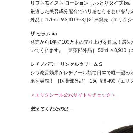
リフトモイスト ローション しっとりタイプ ba
厳選した美容成分配合でハリ感とうるおいを与
外品］ 170ml ￥3,410※8月21日発売（エリク
ザ セラム aa
発売から1年で100万本の売り上げを達成！最
いてくれます。［医薬部外品］ 50ml ￥8,910
レチノパワー リンクルクリーム S
シワ改善効果がレチノール類で日本で唯一認め
果を実感！ ［医薬部外品］ 15g ￥6,490（エ
＜エリクシール公式サイトをチェック＞
教えてくれたのは…