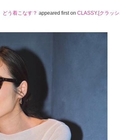
、どう着こなす？
appeared first on
CLASSY.[クラッシ