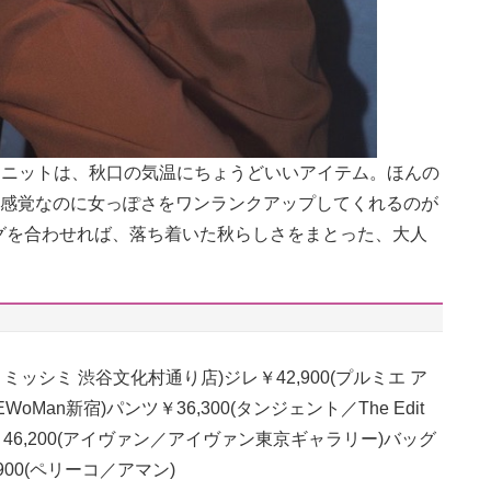
ーニットは、秋口の気温にちょうどいいアイテム。ほんの
T感覚なのに女っぽさをワンランクアップしてくれるのが
グを合わせれば、落ち着いた秋らしさをまとった、大人
ミッシミ 渋谷文化村通り店)ジレ￥42,900(プルミエ ア
an新宿)パンツ￥36,300(タンジェント／The Edit
ガネ￥46,200(アイヴァン／アイヴァン東京ギャラリー)バッグ
4,900(ペリーコ／アマン)