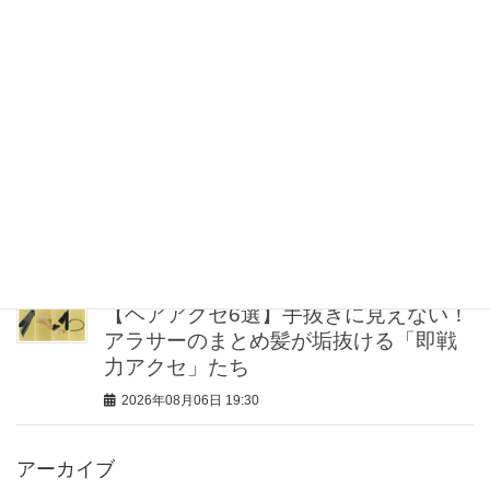
加齢臭や汗だけじゃない？原因を元か
ら断つ40代50代女性のためのニオイケ
ア
2026年08月06日 20:00
「実は柄物好き」な武井咲さんの着こ
なしが素敵！さりげなく取り入れるの
が気分
2026年08月06日 20:00
【ヘアアクセ6選】手抜きに見えない！
アラサーのまとめ髪が垢抜ける「即戦
力アクセ」たち
2026年08月06日 19:30
アーカイブ