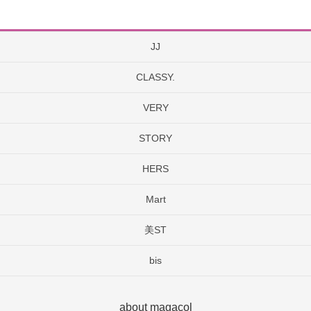
JJ
CLASSY.
VERY
STORY
HERS
Mart
美ST
bis
about magacol