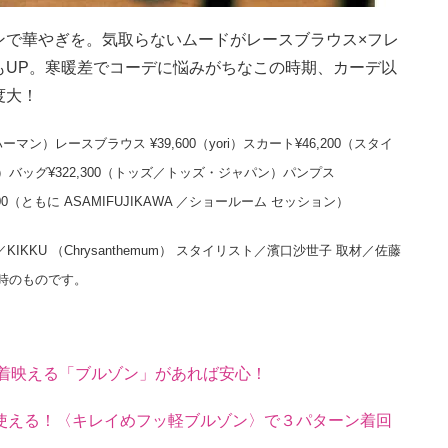
ンで華やぎを。気取らないムードがレースブラウス×フレ
もUP。寒暖差でコーデに悩みがちなこの時期、カーデ以
度大！
ン）レースブラウス ¥39,600（yori）スカート¥46,200（スタイ
バッグ¥322,300（トッズ／トッズ・ジャパン）パンプス
,500（ともに ASAMIFUJIKAWA ／ショールーム セッション）
／KIKKU （Chrysanthemum） スタイリスト／濱口沙世子 取材／佐藤
載時のものです。
も着映える「ブルゾン」があれば安心！
使える！〈キレイめフッ軽ブルゾン〉で３パターン着回