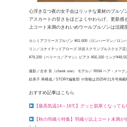
心浮き立つ夜の女子会はリッチな素材のブルゾ
アスカートの甘さをほどよくやわらげ、更新感
上コート未満のきれいめウールブルゾンは活躍
カシミアフリースブルゾン ¥61,600（ロンハーマン／ロンハーマ
リン／ユナイテッドアローズ 渋谷スクランブルスクエア店）
¥79,200（ペリーコ／アマン）ピアス ¥56,100 リング¥49
撮影／古水 良（cheek one） モデル／ RINA ヘア・メーク
絵美子 再構成／STORY編集部 ※情報は2025年11月号掲
おすすめ記事はこちら
【最高気温14～16℃】グッと肌寒くなって
【秋の羽織り特集】羽織り以上コート未満が