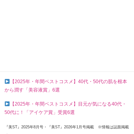
メイク企画多数担当の副編集長。ノイズレスな美肌と抜群
のアンテナ感度で美STを牽引する。
吹き出物の気配を感じたら塗っておくと沈静化。メイクの
上からも重ねられるので、外出先でもケアが可能
◆あわせて読みたい
【2025年・年間ベストコスメ】感動ものが多数！40
代・50代のための「クレンジング賞」6選
【2025年・年間ベストコスメ】40代・50代の肌を根本
から潤す「美容液賞」6選
【2025年・年間ベストコスメ】目元が気になる40代・
50代に！「アイケア賞」受賞6選
『美ST』2025年8月号・『美ST』2026年1月号掲載 ※情報は誌面掲載