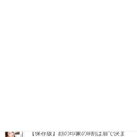
2026年08月10日 21:30
【涼しい仕事服】真夏の“きちんと見
え”は『ジレ』にお任せ！そのまま着て
も羽織っても◎
2026年08月10日 21:00
【毎日の肌のお守り】コスパも手応え
も大満足！指名買い「デイリーマス
ク」本命は？
2026年08月10日 20:30
40代・50代の大人肌を格上げ！2026年
秋、買うならこのベースメイク5選
2026年08月10日 20:00
【保存版】顔の印象の8割は眉で決ま