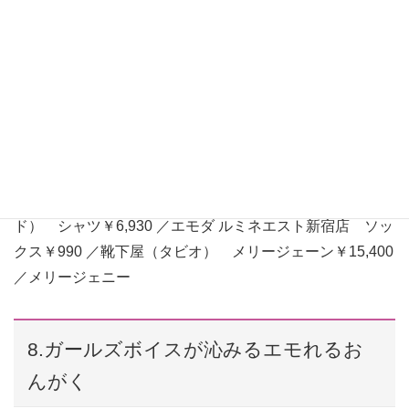
スカート×デニムのボトムレイヤードはトップスを甘甘に
すると、ちょうどいい甘辛バランスに。プリーツスカート
￥15,325 ／クランク（ハナショールーム） デニムパン
ツ￥15,180 ／ MOUSSY（バロックジャパンリミテッ
ド） シャツ￥6,930 ／エモダ ルミネエスト新宿店 ソッ
クス￥990 ／靴下屋（タビオ） メリージェーン￥15,400
／メリージェニー
8.ガールズボイスが沁みるエモれるお
んがく