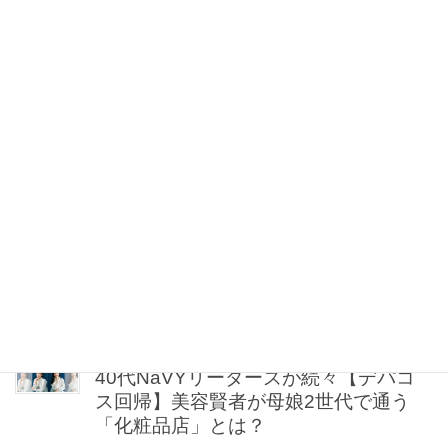
マスク】リアルに支持されているの
は？
2026年08月07日 21:30
【お祭り、レジャーetc.】真夏もスニー
カー派の『行先別コーデ』５人のママ
スタイリストが直伝！
2026年08月07日 21:00
【UV下地】酷暑に頼れる！ 2,000円
台〜3,000円台の名品3選｜30代美容ラ
イターが正直レビュー
2026年08月07日 20:30
40代NaVYリーダーズが続々【デパコ
ス回帰】美容賢者が母娘2世代で通う
「化粧品店」とは？