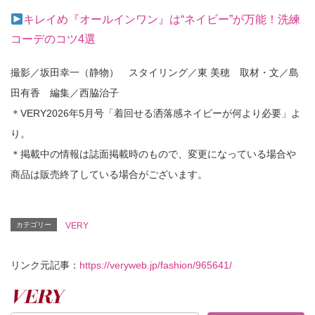
キレイめ『オールインワン』は“ネイビー”が万能！洗練
コーデのコツ4選
撮影／坂田幸一（静物） スタイリング／東 美穂 取材・文／島
田有香 編集／西脇治子
＊VERY2026年5月号「着回せる洒落感ネイビーが何より必要」よ
り。
＊掲載中の情報は誌面掲載時のもので、変更になっている場合や
商品は販売終了している場合がございます。
カテゴリー
VERY
リンク元記事：
https://veryweb.jp/fashion/965641/