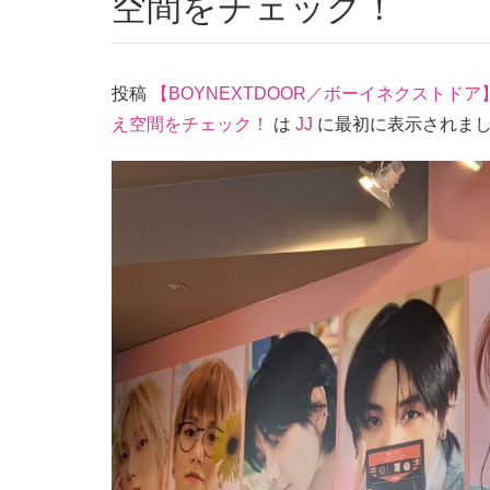
空間をチェック！
投稿
【BOYNEXTDOOR／ボーイネクストド
え空間をチェック！
は
JJ
に最初に表示されま