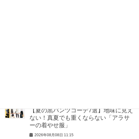
をゼロにする！オシャレライターの
「夏の旅行バッグの中身」3選！
2026年08月08日 12:00
ベビーカーでもストレスフリー！豊洲
の『食堂101』は昼も夜もキッズプレー
トがある！
2026年08月08日 12:00
うねり・広がりを即リセット！大人に
おすすめのヘアアイロン4選
2026年08月08日 11:30
【夏の黒パンツコーデ7選】地味に見え
ない！真夏でも重くならない「アラサ
ーの着やせ服」
2026年08月08日 11:15