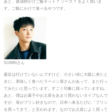
あと、醤油卵かけご飯キット？ ソース？ をよく買いま
す。ご飯にかけて食べるやつです。
SUMINさん
最近は行けていないんですけど、小さい頃に大阪に来たと
きに、美味しく食べたラーメン屋さんがあって、また行っ
てみたいと思っています。すごく印象に残っていますね。
あと、僕はお菓子やお土産をあまり買わないタイプなんで
すが、母がプリン好きなので、日本へ来るたびに「プリン
を買ってきて」と言われます。なのでお土産によく買って