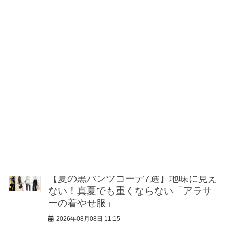
をゼロにする！オシャレライターの
「夏の旅行バッグの中身」3選！
2026年08月08日 12:00
ベビーカーでもストレスフリー！豊洲
の『食堂101』は昼も夜もキッズプレー
トがある！
2026年08月08日 12:00
うねり・広がりを即リセット！大人に
おすすめのヘアアイロン4選
2026年08月08日 11:30
【夏の黒パンツコーデ7選】地味に見え
ない！真夏でも重くならない「アラサ
ーの着やせ服」
2026年08月08日 11:15