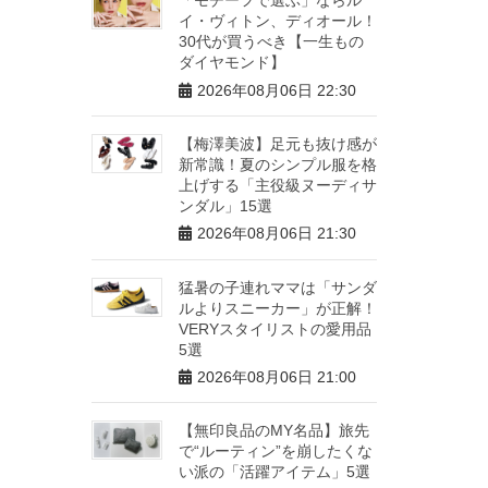
イ・ヴィトン、ディオール！
30代が買うべき【一生もの
ダイヤモンド】
2026年08月06日 22:30
【梅澤美波】足元も抜け感が
新常識！夏のシンプル服を格
上げする「主役級ヌーディサ
ンダル」15選
2026年08月06日 21:30
猛暑の子連れママは「サンダ
ルよりスニーカー」が正解！
VERYスタイリストの愛用品
5選
2026年08月06日 21:00
【無印良品のMY名品】旅先
で“ルーティン”を崩したくな
い派の「活躍アイテム」5選