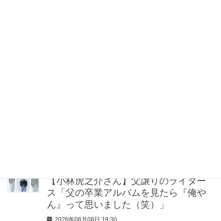
シュ」なら地金系イヤリングが間違い
ない！
2026年08月08日 21:00
“盛りすぎない”がトレンド！【最旬マス
カラ4選】さりげないボリュームと絶妙
カラー
2026年08月08日 20:30
40代・50代が頼れるベスコス受賞ボデ
ィケア8選｜いまの肌悩みで選ぶ名品ま
とめ
2026年08月08日 20:00
【小林虎之介さん】父譲りのライダー
ス「父の卒業アルバムを見たら『俺や
ん』って思いました（笑）」
2026年08月08日 19:30