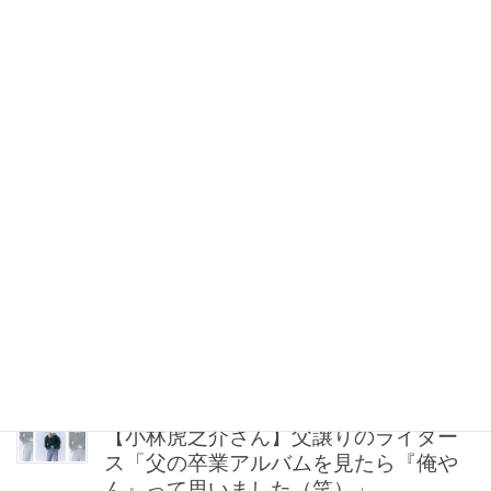
【シャネル】毎日使える「ココ クラッ
シュ」なら地金系イヤリングが間違い
ない！
2026年08月08日 21:00
“盛りすぎない”がトレンド！【最旬マス
カラ4選】さりげないボリュームと絶妙
カラー
2026年08月08日 20:30
40代・50代が頼れるベスコス受賞ボデ
ィケア8選｜いまの肌悩みで選ぶ名品ま
とめ
2026年08月08日 20:00
【小林虎之介さん】父譲りのライダー
ス「父の卒業アルバムを見たら『俺や
ん』って思いました（笑）」