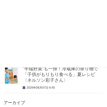
とにかく履き心地が良い！【神シュー
ズ】2選。スタイリストが激推しする名
品
2026年08月07日 7:00
関西在住ライターがリピ買いする【東
京の名品スイーツ4選】帰省・ホムパの
手土産に
2026年08月07日 7:00
”半端野菜”も一掃！冷蔵庫の余り物で
「子供がもりもり食べる」夏レシピ
〈ネルソン彩子さん〉
2026年08月07日 6:45
アーカイブ