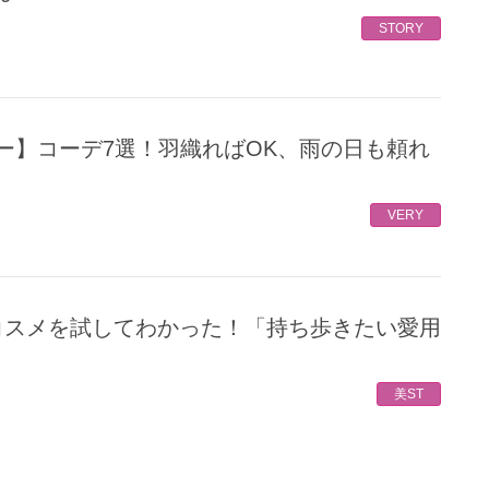
STORY
VERY
美ST