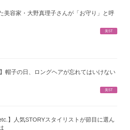
美ST
美ST
は