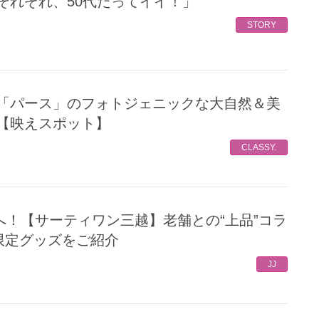
それぞれ、50代だってイイ！」
STORY
【映えスポット】
CLASSY.
限定グッズをご紹介
JJ