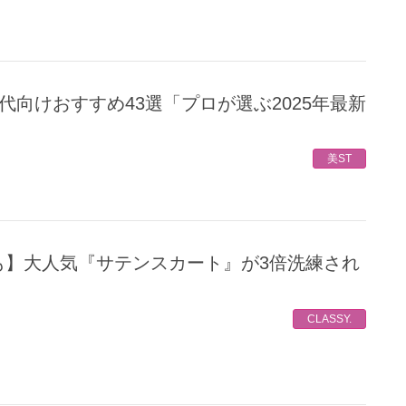
美ST
CLASSY.