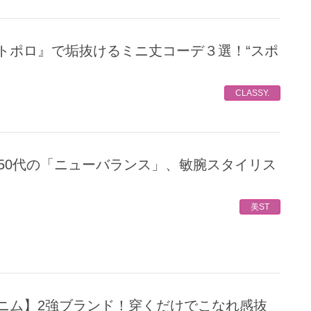
CLASSY.
美ST