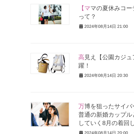
【ママの夏休みコーデ3選】定番「Tシャツ」でオシャレするコツ
って？
2024年08月14日 21:00
高見え【公園カジュアルバッグ3選】タフ素材が水際でも大活
躍！
2024年08月14日 20:30
万博を狙ったサイバーテロを防ぐため来日したMrs.＆Mr.ホッタが
普通の新婚カップル
していく8月の着回し
2024年08月14日 20:00