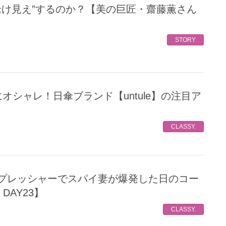
STORY
CLASSY.
 DAY23】
CLASSY.