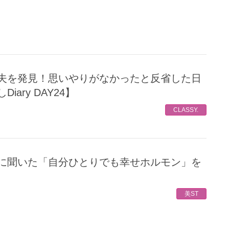
ary DAY24】
CLASSY.
美ST