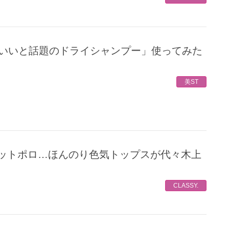
美ST
CLASSY.